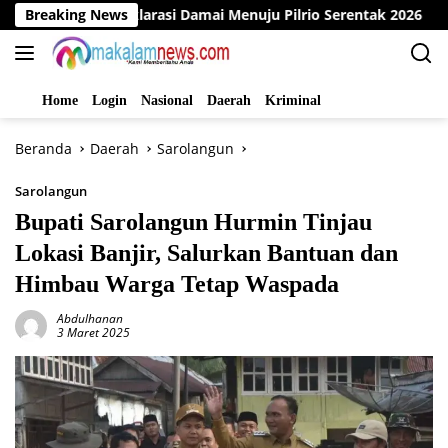
Langsung
elar Deklarasi Damai Menuju Pilrio Serentak 2026
Breaking News
Dinas
ke
konten
Home
Login
Nasional
Daerah
Kriminal
Beranda
Daerah
Sarolangun
Sarolangun
Bupati Sarolangun Hurmin Tinjau
Lokasi Banjir, Salurkan Bantuan dan
Himbau Warga Tetap Waspada
Abdulhanan
3 Maret 2025