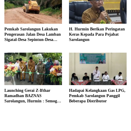
Pemkab Sarolangun Lakukan
H. Hurmin Berikan Peringatan
Pengerasan Jalan Desa Lamban
Keras Kepada Para Pejabat
Sigatal-Desa Sepintun-Desa
Sarolangun
Taman Bandung
Launching Gerai Z-Ifthar
Hadapai Kelangkaan Gas LPG,
Ramadhan BAZNAS
Pemkab Sarolangun Panggil
Sarolangun, Hurmin : Semoga
Beberapa Distributor
Menjadi Momentum Untuk
Meperkuat Ekonomi
Masyarakat