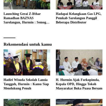
Launching Gerai Z-Ifthar
Hadapai Kelangkaan Gas LPG,
Ramadhan BAZNAS
Pemkab Sarolangun Panggil
Sarolangun, Hurmin : Semoga
Beberapa Distributor
Menjadi Momentum Untuk
Meperkuat Ekonomi
Masyarakat
Rekomendasi untuk kamu
Hadiri Wisuda Sekolah Lansia
H. Hurmin Ajak Forkopimda,
Tangguh, Hurmin : Kamu Siap
Kepala OPD, Hingga Tokoh
Mendukung Penuh
Masyarakat Buka Puasa Bersam