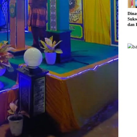
Dina
Sukse
dan 
Pela
Sere