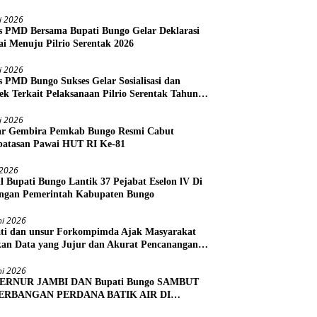
li 2026
s PMD Bersama Bupati Bungo Gelar Deklarasi
i Menuju Pilrio Serentak 2026
li 2026
s PMD Bungo Sukses Gelar Sosialisasi dan
ek Terkait Pelaksanaan Pilrio Serentak Tahun
li 2026
r Gembira Pemkab Bungo Resmi Cabut
atasan Pawai HUT RI Ke-81
i 2026
l Bupati Bungo Lantik 37 Pejabat Eselon lV Di
ngan Pemerintah Kabupaten Bungo
ni 2026
ti dan unsur Forkompimda Ajak Masyarakat
kan Data yang Jujur dan Akurat Pencanangan
us Ekonomi 2026
ni 2026
ERNUR JAMBI DAN Bupati Bungo SAMBUT
ERBANGAN PERDANA BATIK AIR DI
RA BUNGO