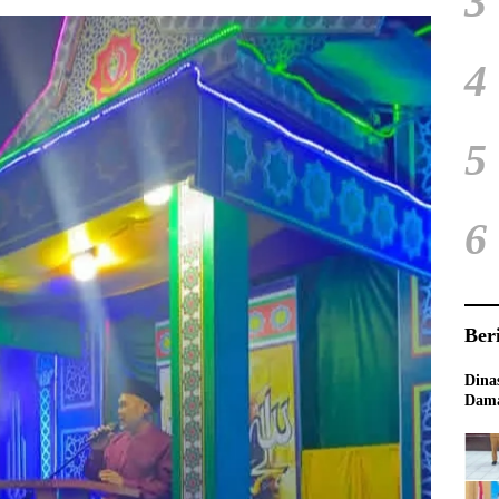
3
4
5
6
Ber
Dina
Dama