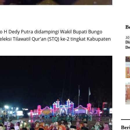
B
H Dedy Putra didampingi Wakil Bupati Bungo
30
eksi Tilawatil Qur’an (STQ) ke-2 tingkat Kabupaten
Di
De
Ber