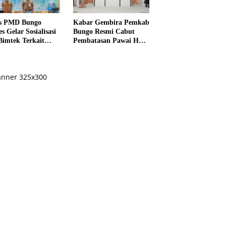
s PMD Bungo
Kabar Gembira Pemkab
s Gelar Sosialisasi
Bungo Resmi Cabut
Bimtek Terkait
Pembatasan Pawai HUT
ksanaan Pilrio
RI Ke-81
ntak Tahun 2026