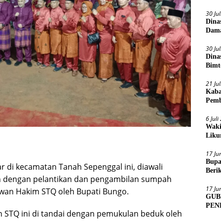
30 Ju
Dina
Dama
30 Ju
Dina
Bimt
2026
21 Ju
Kaba
Pemb
6 Jul
Waki
Liku
17 Ju
Bupa
r di kecamatan Tanah Sepenggal ini, diawali
Beri
an dengan pelantikan dan pengambilan sumpah
Sens
17 Ju
wan Hakim STQ oleh Bupati Bungo.
GUB
PEN
 STQ ini di tandai dengan pemukulan beduk oleh
MUA