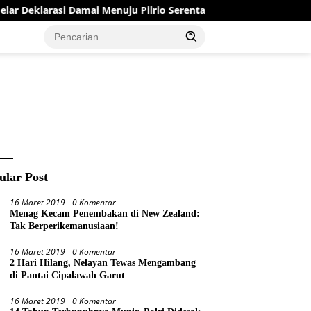
nuju Pilrio Serentak 2026
Dinas PMD Bungo Sukses Gela
ular Post
16 Maret 2019
0 Komentar
Menag Kecam Penembakan di New Zealand:
Tak Berperikemanusiaan!
16 Maret 2019
0 Komentar
2 Hari Hilang, Nelayan Tewas Mengambang
di Pantai Cipalawah Garut
16 Maret 2019
0 Komentar