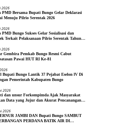
li 2026
s PMD Bersama Bupati Bungo Gelar Deklarasi
i Menuju Pilrio Serentak 2026
li 2026
s PMD Bungo Sukses Gelar Sosialisasi dan
ek Terkait Pelaksanaan Pilrio Serentak Tahun
li 2026
r Gembira Pemkab Bungo Resmi Cabut
atasan Pawai HUT RI Ke-81
i 2026
l Bupati Bungo Lantik 37 Pejabat Eselon lV Di
ngan Pemerintah Kabupaten Bungo
ni 2026
ti dan unsur Forkompimda Ajak Masyarakat
kan Data yang Jujur dan Akurat Pencanangan
us Ekonomi 2026
ni 2026
ERNUR JAMBI DAN Bupati Bungo SAMBUT
ERBANGAN PERDANA BATIK AIR DI
RA BUNGO