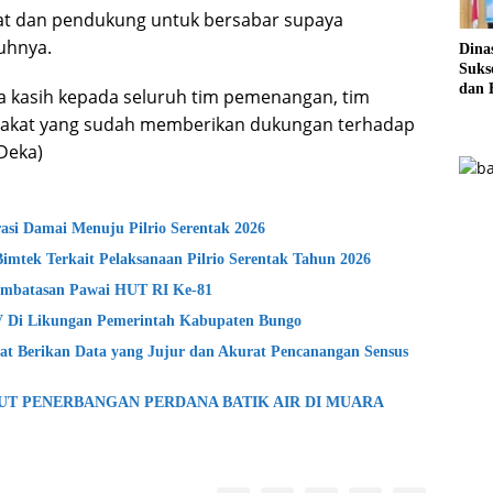
at dan pendukung untuk bersabar supaya
uhnya.
Dina
Sukse
dan 
 kasih kepada seluruh tim pemenangan, tim
Pela
arakat yang sudah memberikan dukungan terhadap
Sere
(Deka)
si Damai Menuju Pilrio Serentak 2026
Bimtek Terkait Pelaksanaan Pilrio Serentak Tahun 2026
mbatasan Pawai HUT RI Ke-81
lV Di Likungan Pemerintah Kabupaten Bungo
t Berikan Data yang Jujur dan Akurat Pencanangan Sensus
BUT PENERBANGAN PERDANA BATIK AIR DI MUARA