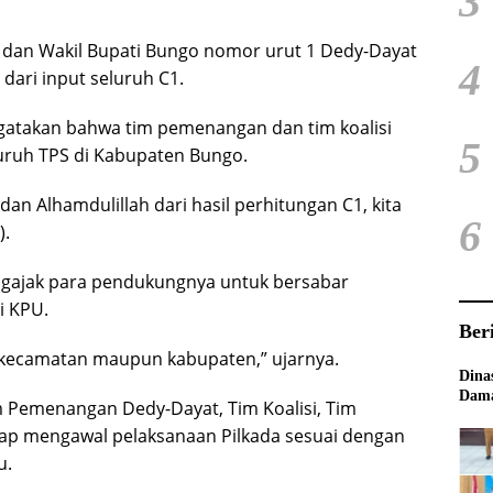
3
 dan Wakil Bupati Bungo nomor urut 1 Dedy-Dayat
4
 dari input seluruh C1.
gatakan bahwa tim pemenangan dan tim koalisi
5
uruh TPS di Kabupaten Bungo.
dan Alhamdulillah dari hasil perhitungan C1, kita
6
).
gajak para pendukungnya untuk bersabar
i KPU.
Ber
at kecamatan maupun kabupaten,” ujarnya.
Dina
Dama
 Pemenangan Dedy-Dayat, Tim Koalisi, Tim
ap mengawal pelaksanaan Pilkada sesuai dengan
u.