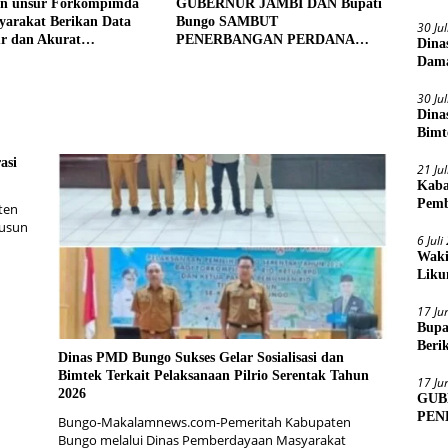
an unsur Forkompimda
GUBERNUR JAMBI DAN Bupati
yarakat Berikan Data
Bungo SAMBUT
30 Ju
ur dan Akurat
PENERBANGAN PERDANA
Dina
gan Sensus Ekonomi
BATIK AIR DI MUARA BUNGO
Dama
30 Ju
Dina
Bimt
2026
asi
21 Ju
Kaba
Pemb
ten
Dusun
6 Jul
Waki
Liku
17 Ju
Bupa
Beri
Dinas PMD Bungo Sukses Gelar Sosialisasi dan
Sens
Bimtek Terkait Pelaksanaan Pilrio Serentak Tahun
17 Ju
2026
GUB
PEN
Bungo-Makalamnews.com-Pemeritah Kabupaten
MUA
Bungo melalui Dinas Pemberdayaan Masyarakat