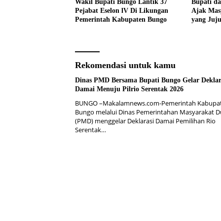
Wakil Bupati Bungo Lantik 37
Bupati d
Pejabat Eselon lV Di Likungan
Ajak Mas
Pemerintah Kabupaten Bungo
yang Juj
Pencanan
2026
Rekomendasi untuk kamu
Dinas PMD Bersama Bupati Bungo Gelar Deklar
Damai Menuju Pilrio Serentak 2026
BUNGO –Makalamnews.com-Pemerintah Kabupa
Bungo melalui Dinas Pemerintahan Masyarakat 
(PMD) menggelar Deklarasi Damai Pemilihan Rio
Serentak…