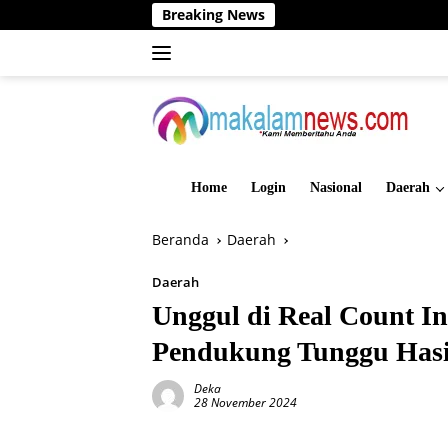
Langsung
Breaking News
ke
konten
Home
Login
Nasional
Daerah
Beranda
Daerah
Daerah
Unggul di Real Count I
Pendukung Tunggu Has
Deka
28 November 2024