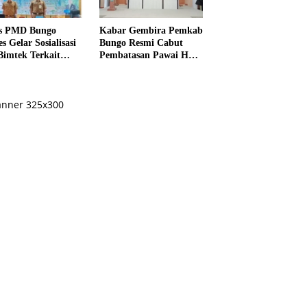
s PMD Bungo
Kabar Gembira Pemkab
s Gelar Sosialisasi
Bungo Resmi Cabut
Bimtek Terkait
Pembatasan Pawai HUT
ksanaan Pilrio
RI Ke-81
ntak Tahun 2026