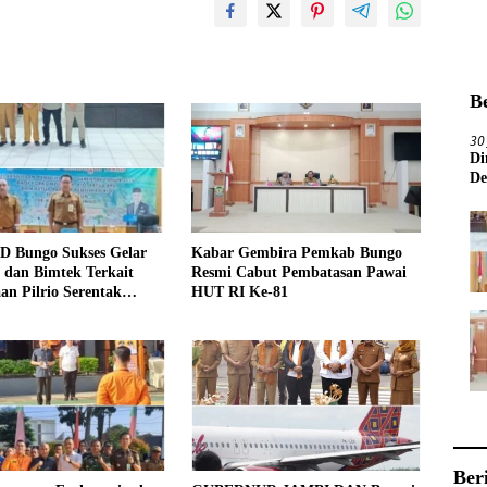
B
30
Di
De
D Bungo Sukses Gelar
Kabar Gembira Pemkab Bungo
si dan Bimtek Terkait
Resmi Cabut Pembatasan Pawai
an Pilrio Serentak
HUT RI Ke-81
26
Ber