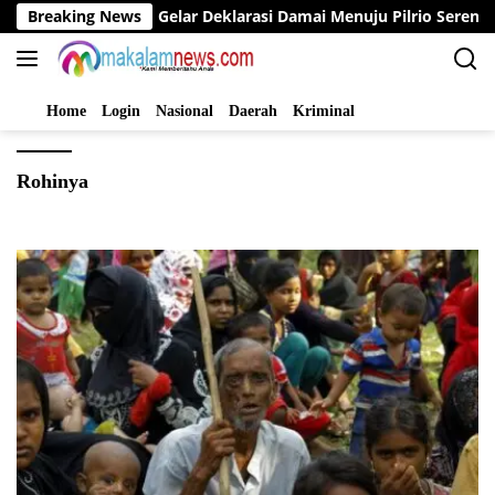
Langsung
a Bupati Bungo Gelar Deklarasi Damai Menuju Pilrio Serentak 2
Breaking News
ke
konten
Home
Login
Nasional
Daerah
Kriminal
Rohinya