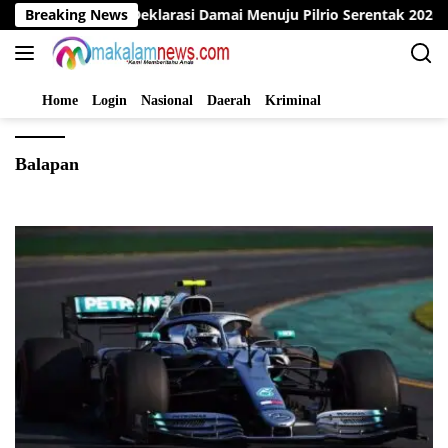
Langsung
 Bungo Gelar Deklarasi Damai Menuju Pilrio Serentak 2026
Breaking News
ke
konten
Home
Login
Nasional
Daerah
Kriminal
Balapan