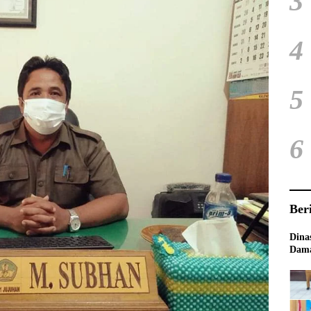
3
4
5
6
Ber
Dina
Dama