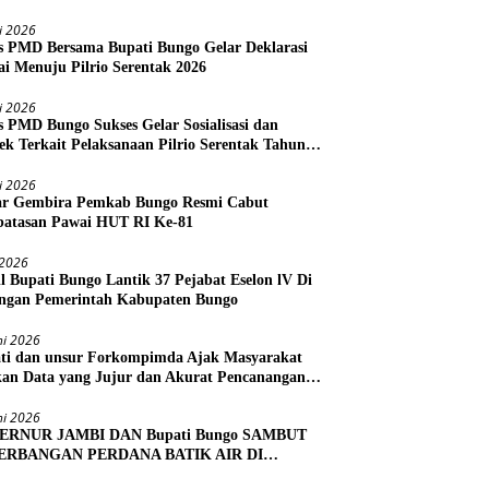
li 2026
s PMD Bersama Bupati Bungo Gelar Deklarasi
i Menuju Pilrio Serentak 2026
li 2026
s PMD Bungo Sukses Gelar Sosialisasi dan
ek Terkait Pelaksanaan Pilrio Serentak Tahun
li 2026
r Gembira Pemkab Bungo Resmi Cabut
atasan Pawai HUT RI Ke-81
i 2026
l Bupati Bungo Lantik 37 Pejabat Eselon lV Di
ngan Pemerintah Kabupaten Bungo
ni 2026
ti dan unsur Forkompimda Ajak Masyarakat
kan Data yang Jujur dan Akurat Pencanangan
us Ekonomi 2026
ni 2026
ERNUR JAMBI DAN Bupati Bungo SAMBUT
ERBANGAN PERDANA BATIK AIR DI
RA BUNGO