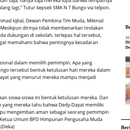
– sah saja, hanya saja mereka lupa bahwa tempatnya
rulang lagi,” Tutur kepsek SMA N 7 Bungo via telpon.
mmad Iqbal, Dewan Pembina Tim Muda, Milenial
B
Meskipun dirinya tidak membenarkan tindakan
 dukungan di sekolah, terlepas hal tersebut,
30
angat memahami bahwa pentingnya kesadaran
Di
De
asional dalam memilih pemimpin. Apa yang
ungo tersebut bentuk ketulusan hati mereka dalam
ayat yang menurut mereka mampu menjadi
njukan siswa-siswa ini bentuk ketulusan mereka. Dan
ain yang mereka tahu bahwa Dedy-Dayat memiliki
mampu mengemban aman sebagai seorang pemimpin
ap Ketua Umum BPD Himpunan Pengusaha Muda
.(Deka)
Ber