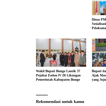
Dinas PM
Sosialisa
Pelaksana
Tahun 20
Wakil Bupati Bungo Lantik 37
Bupati d
Pejabat Eselon lV Di Likungan
Ajak Mas
Pemerintah Kabupaten Bungo
yang Juj
Pencanan
2026
Rekomendasi untuk kamu