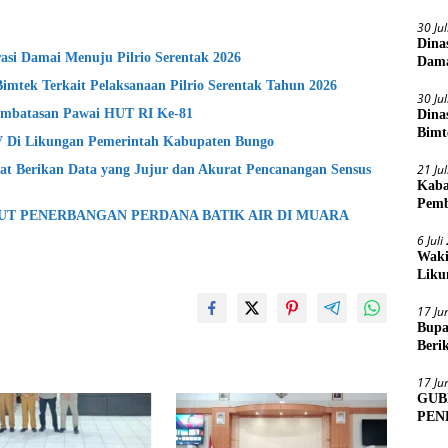
30 Ju
Dina
si Damai Menuju Pilrio Serentak 2026
Dama
Bimtek Terkait Pelaksanaan Pilrio Serentak Tahun 2026
30 Ju
mbatasan Pawai HUT RI Ke-81
Dina
Bimt
lV Di Likungan Pemerintah Kabupaten Bungo
2026
21 Ju
t Berikan Data yang Jujur dan Akurat Pencanangan Sensus
Kaba
Pemb
BUT PENERBANGAN PERDANA BATIK AIR DI MUARA
6 Jul
Waki
Liku
17 Ju
Bupa
Beri
Sens
17 Ju
GUB
PEN
MUA