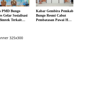
s PMD Bungo
Kabar Gembira Pemkab
s Gelar Sosialisasi
Bungo Resmi Cabut
Bimtek Terkait
Pembatasan Pawai HUT
ksanaan Pilrio
RI Ke-81
ntak Tahun 2026