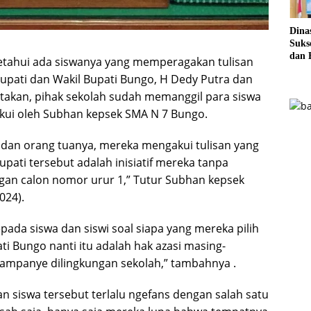
Dina
Sukse
dan 
hui ada siswanya yang memperagakan tulisan
Pela
pati dan Wakil Bupati Bungo, H Dedy Putra dan
Sere
itakan, pihak sekolah sudah memanggil para siswa
akui oleh Subhan kepsek SMA N 7 Bungo.
 dan orang tuanya, mereka mengakui tulisan yang
pati tersebut adalah inisiatif mereka tanpa
gan calon nomor urur 1,” Tutur Subhan kepsek
024).
da siswa dan siswi soal siapa yang mereka pilih
i Bungo nanti itu adalah hak azasi masing-
kampanye dilingkungan sekolah,” tambahnya .
n siswa tersebut terlalu ngefans dengan salah satu