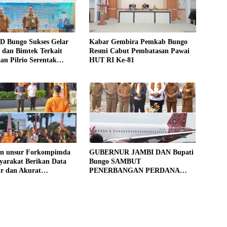
D Bungo Sukses Gelar
Kabar Gembira Pemkab Bungo
si dan Bimtek Terkait
Resmi Cabut Pembatasan Pawai
an Pilrio Serentak
HUT RI Ke-81
26
an unsur Forkompimda
GUBERNUR JAMBI DAN Bupati
yarakat Berikan Data
Bungo SAMBUT
ur dan Akurat
PENERBANGAN PERDANA
gan Sensus Ekonomi
BATIK AIR DI MUARA BUNGO