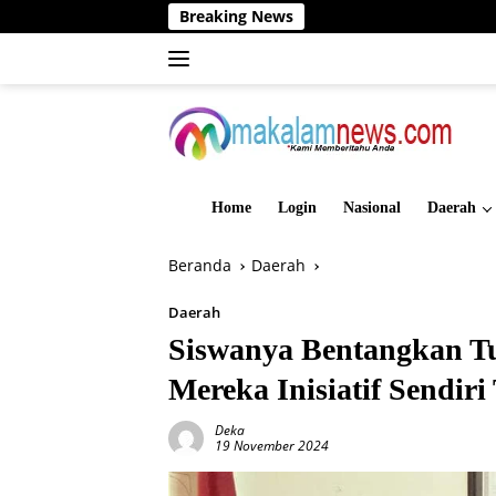
Langsung
Breaking News
Dinas P
ke
konten
Home
Login
Nasional
Daerah
Beranda
Daerah
Daerah
Siswanya Bentangkan Tu
Mereka Inisiatif Sendir
Deka
19 November 2024