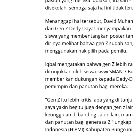
paslon yang mereka idolakan, itu sah 
disekolah, semoga saja hal ini tidak te
Menanggapi hal tersebut, David Muha
dan Gen Z Dedy-Dayat menyampaikan. 
siswa yang membentangkan poster tanda
dirinya melihat bahwa gen Z sudah s
menggunakan hak pilih pada pemilu.
Iqbal mengatakan bahwa gen Z lebih r
ditunjukkan oleh siswa-siswi SMAN 7 B
memberikan dukungan kepada Dedy-D
pemimpin dan panutan bagi mereka.
“Gen Z itu lebih kritis, apa yang di tu
saya yakin begitu juga dengan gen z l
keunggulan di banding calon lain, 
dan panutan bagi generasa Z,” ungk
Indonesia (HIPMI) Kabupaten Bungo ini