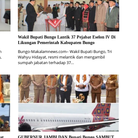
Wakil Bupati Bungo Lantik 37 Pejabat Eselon lV Di
Likungan Pemerintah Kabupaten Bungo
n
Bungo-Makalamnews.com– Wakil Bupati Bungo, Tri
,
Wahyu Hidayat, resmi melantik dan mengambil
sumpah jabatan terhadap 37…
at
GUBERNUR JAMBI DAN Bupati Bungo SAMBUT