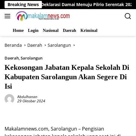
Langsung
ngo Gelar Deklarasi Damai Menuju Pilrio Serentak 2026
Breaking News
ke
konten
Home
Login
Nasional
Daerah
Kriminal
Beranda
Daerah
Sarolangun
Daerah
,
Sarolangun
Kekosongan Jabatan Kepala Sekolah Di
Kabupaten Sarolangun Akan Segere Di
Isi
Abdulhanan
29 Oktober 2024
Makalamnews.com, Sarolangun – Pengisian