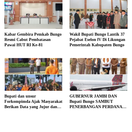
Kabar Gembira Pemkab Bungo
Wakil Bupati Bungo Lantik 37
Resmi Cabut Pembatasan
Pejabat Eselon lV Di Likungan
Pawai HUT RI Ke-81
Pemerintah Kabupaten Bungo
Bupati dan unsur
GUBERNUR JAMBI DAN
Forkompimda Ajak Masyarakat
Bupati Bungo SAMBUT
Berikan Data yang Jujur dan
PENERBANGAN PERDANA
Akurat Pencanangan Sensus
BATIK AIR DI MUARA
Ekonomi 2026
BUNGO