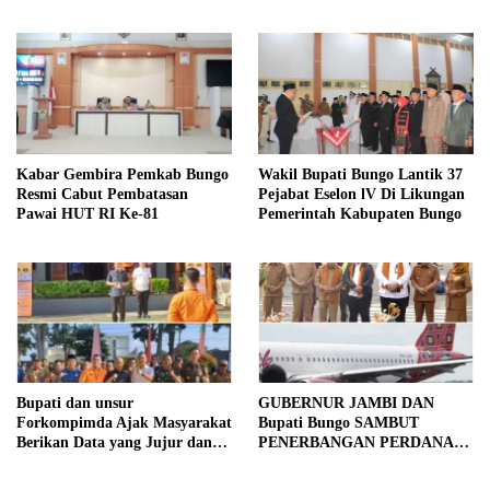
Tahun 2026
Kabar Gembira Pemkab Bungo
Wakil Bupati Bungo Lantik 37
Resmi Cabut Pembatasan
Pejabat Eselon lV Di Likungan
Pawai HUT RI Ke-81
Pemerintah Kabupaten Bungo
Bupati dan unsur
GUBERNUR JAMBI DAN
Forkompimda Ajak Masyarakat
Bupati Bungo SAMBUT
Berikan Data yang Jujur dan
PENERBANGAN PERDANA
Akurat Pencanangan Sensus
BATIK AIR DI MUARA
Ekonomi 2026
BUNGO