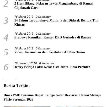
2
2 Hari Hilang, Nelayan Tewas Mengambang di Pantai
Cipalawah Garut
16 Maret 2019
0 Komentar
3
14 Tahun Terbunuhnya Munir, Polri Didesak Bentuk Tim
Khusus
16 Maret 2019
0 Komentar
4
Prabowo Resmikan Kantor DPD Gerindra di Banten
16 Maret 2019
0 Komentar
5
Video: Kelemahan dan Kelebihan All New Terios
19 Februari 2018
0 Komentar
6
Jersey Persija Laku Keras Usai Juara Piala Presiden
Berita Terkini
Dinas PMD Bersama Bupati Bungo Gelar Deklarasi Damai Menuju
Pilrio Serentak 2026