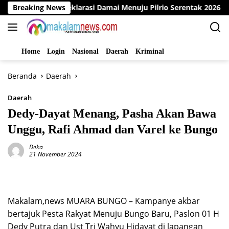
Langsung
o Gelar Deklarasi Damai Menuju Pilrio Serentak 2026
Breaking News
D
ke
konten
Home
Login
Nasional
Daerah
Kriminal
Beranda
Daerah
Daerah
Dedy-Dayat Menang, Pasha Akan Bawa
Unggu, Rafi Ahmad dan Varel ke Bungo
Deka
21 November 2024
Makalam,news MUARA BUNGO – Kampanye akbar
bertajuk Pesta Rakyat Menuju Bungo Baru, Paslon 01 H
Dedy Putra dan Ust Tri Wahyu Hidayat di lapangan