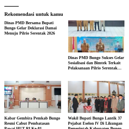
Rekomendasi untuk kamu
Dinas PMD Bersama Bupati
Bungo Gelar Deklarasi Damai
Menuju Pilrio Serentak 2026
Dinas PMD Bungo Sukses Gelar
Sosialisasi dan Bimtek Terkait
Pelaksanaan Pilrio Serentak
Tahun 2026
Kabar Gembira Pemkab Bungo
Wakil Bupati Bungo Lantik 37
Resmi Cabut Pembatasan
Pejabat Eselon lV Di Likungan
Pawai HUT RI Ke-81
Pemerintah Kabupaten Bungo