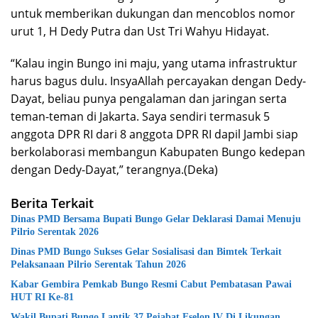
untuk memberikan dukungan dan mencoblos nomor
urut 1, H Dedy Putra dan Ust Tri Wahyu Hidayat.
“Kalau ingin Bungo ini maju, yang utama infrastruktur
harus bagus dulu. InsyaAllah percayakan dengan Dedy-
Dayat, beliau punya pengalaman dan jaringan serta
teman-teman di Jakarta. Saya sendiri termasuk 5
anggota DPR RI dari 8 anggota DPR RI dapil Jambi siap
berkolaborasi membangun Kabupaten Bungo kedepan
dengan Dedy-Dayat,” terangnya.(Deka)
Berita Terkait
Dinas PMD Bersama Bupati Bungo Gelar Deklarasi Damai Menuju
Pilrio Serentak 2026
Dinas PMD Bungo Sukses Gelar Sosialisasi dan Bimtek Terkait
Pelaksanaan Pilrio Serentak Tahun 2026
Kabar Gembira Pemkab Bungo Resmi Cabut Pembatasan Pawai
HUT RI Ke-81
Wakil Bupati Bungo Lantik 37 Pejabat Eselon lV Di Likungan