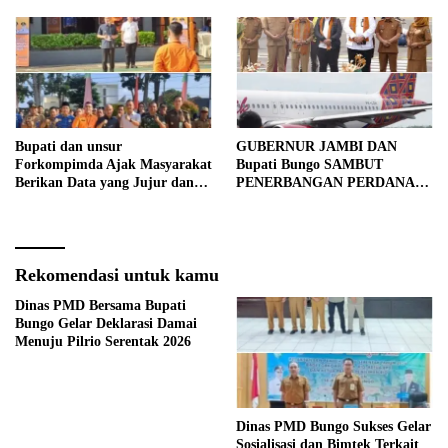
Bupati dan unsur
GUBERNUR JAMBI DAN
Forkompimda Ajak Masyarakat
Bupati Bungo SAMBUT
Berikan Data yang Jujur dan
PENERBANGAN PERDANA
Akurat Pencanangan Sensus
BATIK AIR DI MUARA
Ekonomi 2026
BUNGO
Rekomendasi untuk kamu
Dinas PMD Bersama Bupati
Bungo Gelar Deklarasi Damai
Menuju Pilrio Serentak 2026
Dinas PMD Bungo Sukses Gelar
Sosialisasi dan Bimtek Terkait