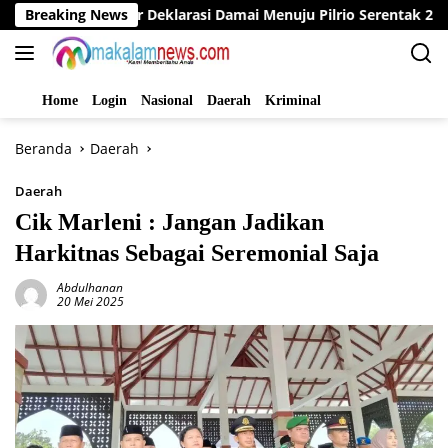
Langsung
ungo Gelar Deklarasi Damai Menuju Pilrio Serentak 2026
Breaking News
ke
konten
Home
Login
Nasional
Daerah
Kriminal
Beranda
Daerah
Daerah
Cik Marleni : Jangan Jadikan
Harkitnas Sebagai Seremonial Saja
Abdulhanan
20 Mei 2025