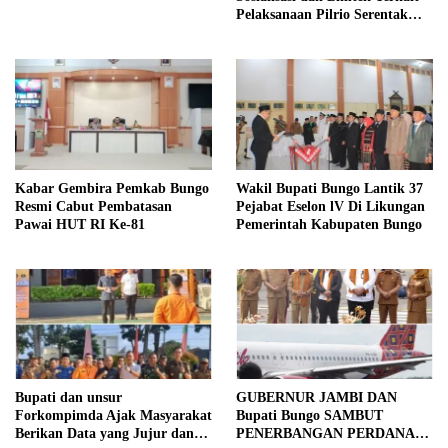
Pelaksanaan Pilrio Serentak
Tahun 2026
Kabar Gembira Pemkab Bungo
Wakil Bupati Bungo Lantik 37
Resmi Cabut Pembatasan
Pejabat Eselon lV Di Likungan
Pawai HUT RI Ke-81
Pemerintah Kabupaten Bungo
Bupati dan unsur
GUBERNUR JAMBI DAN
Forkompimda Ajak Masyarakat
Bupati Bungo SAMBUT
Berikan Data yang Jujur dan
PENERBANGAN PERDANA