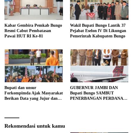
Kabar Gembira Pemkab Bungo
Wakil Bupati Bungo Lantik 37
Resmi Cabut Pembatasan
Pejabat Eselon lV Di Likungan
Pawai HUT RI Ke-81
Pemerintah Kabupaten Bungo
Bupati dan unsur
GUBERNUR JAMBI DAN
Forkompimda Ajak Masyarakat
Bupati Bungo SAMBUT
Berikan Data yang Jujur dan
PENERBANGAN PERDANA
Akurat Pencanangan Sensus
BATIK AIR DI MUARA
Ekonomi 2026
BUNGO
Rekomendasi untuk kamu