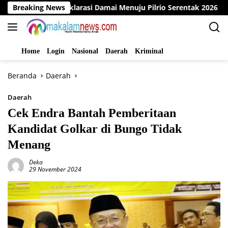
Langsung
Gelar Deklarasi Damai Menuju Pilrio Serentak 2026
Breaking News
Din
ke
konten
Home
Login
Nasional
Daerah
Kriminal
Beranda
Daerah
Daerah
Cek Endra Bantah Pemberitaan
Kandidat Golkar di Bungo Tidak
Menang
Deka
29 November 2024